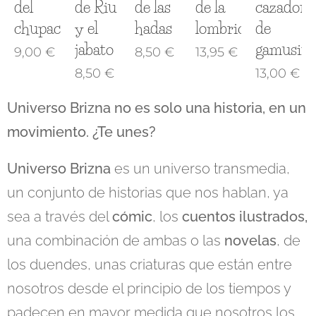
del
de Riu
de las
de la
cazador
chupacabras
y el
hadas
lombrices
de
jabato
gamusin
9,00
€
8,50
€
13,95
€
8,50
€
13,00
€
Universo Brizna no es solo una historia, en un
movimiento. ¿Te unes?
Universo Brizna
es un universo transmedia,
un conjunto de historias que nos hablan, ya
sea a través del
cómic
, los
cuentos ilustrados,
una combinación de ambas o las
novelas
, de
los duendes, unas criaturas que están entre
nosotros desde el principio de los tiempos y
padecen en mayor medida que nosotros los