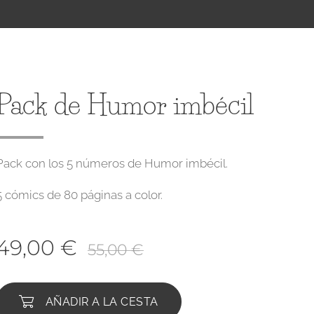
Pack de Humor imbécil
Pack con los 5 números de Humor imbécil.
5 cómics de 80 páginas a color.
49,00
€
55,00
€
AÑADIR A LA CESTA